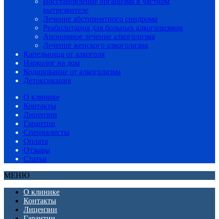
Восстановление организма в частном
вытрезвителе
Лечение абстинентного синдрома
Реабилитация для больных алкоголизмом
Анонимное лечение алкоголизма
Лечение женского алкоголизма
Капельница от алкоголя
Нарколог на дом
Кодирование от алкоголизма
Детоксикация
О клинике
Контакты
Лицензии
Гарантии
Специалисты
Оплата
Отзывы
Статьи
МЕНЮ
О клинике
Контакты
Лицензии
Гарантии