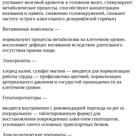
улучшают мозговой кровоток в головном мозге, стимулируют
метаболические процессы, способствуют концентрации
внимания и памяти, снижению головокружений, снижают
частоту острого алкогольного делирия(белой горячки)
Витаминные комплексы —
нормализуют процессы метаболизма на клеточном уровне,
восполняют дефицит витаминов вследствие длительного
отсутствия приема пищи.
Электролиты —
хлорид калия, сульфат магния — вводятся для нормализации
работы сердца — профилактика аритмий, нормализации
артериального давления и сосудистой проницаемости на
клеточном уровне.
Гепатопротекторы —
вводятся внутривенно с рекомендацией перехода на per os
(пероральную — таблетированную форму) для
восстановления поврежденных алкоголем гепатоцитов,
усиливают синтез основных транспортных белков.
Анксиолитические препараты —