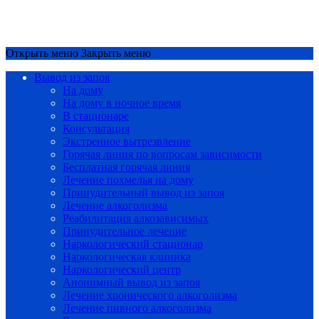
Срочный вызов
8(4852)33-44-03
Открыть меню
Закрыть меню
Вывод из запоя
На дому
На дому в ночное время
В стационаре
Консультация
Экстренное вытрезвление
Горячая линия по вопросам зависимости
Бесплатная горячая линия
Лечение похмелья на дому
Принудительный вывод из запоя
Лечение алкоголизма
Реабилитация алкозависимых
Принудительное лечение
Наркологический стационар
Наркологическая клиника
Наркологический центр
Анонимный вывод из запоя
Лечение хронического алкоголизма
Лечение пивного алкоголизма