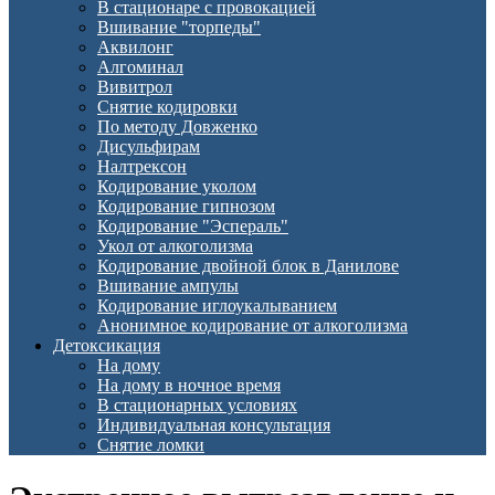
В стационаре с провокацией
Вшивание "торпеды"
Аквилонг
Алгоминал
Вивитрол
Снятие кодировки
По методу Довженко
Дисульфирам
Налтрексон
Кодирование уколом
Кодирование гипнозом
Кодирование "Эспераль"
Укол от алкоголизма
Кодирование двойной блок в Данилове
Вшивание ампулы
Кодирование иглоукалыванием
Анонимное кодирование от алкоголизма
Детоксикация
На дому
На дому в ночное время
В стационарных условиях
Индивидуальная консультация
Снятие ломки