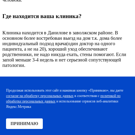
Где находится ваша клиника?
Клиника находится в Данилове в заволжском районе. В
основном более востребован выезд на дом т.к. дома более
индивидуальный подход врача(один доктор на одного
пациента, а не на 20), хороший уход обеспечивают
родственники, не надо никуда ехать, стены помогают. Если
запой меньше 3-4 недель и нет серьезной сопутствующей
патологии.
Сколько стоят ваши услуги?
Продолжая использовать этот сайт и нажимая кнопку «Принимаю», вы даете
согласие на обработку персональных данных
в соответствии с
политикой по
Услуги стоят от 2500 тысяч. Зависит от длительности запоя,
обработке персональных данных
и использование сервисов веб-аналитики
применяемых лекарств, удаленности пациента.
Яндекс.Метрика
Поможет ли одна процедура?
ПРИНИМАЮ