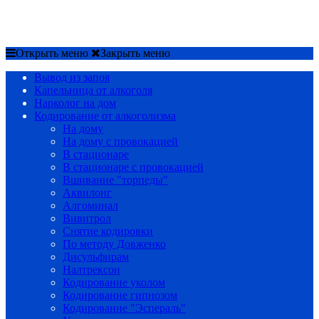
Срочный вызов
8(4852)33-44-03
Открыть меню
Закрыть меню
Вывод из запоя
Капельница от алкоголя
Нарколог на дом
Кодирование от алкоголизма
На дому
На дому с провокацией
В стационаре
В стационаре с провокацией
Вшивание "торпеды"
Аквилонг
Алгоминал
Вивитрол
Снятие кодировки
По методу Довженко
Дисульфирам
Налтрексон
Кодирование уколом
Кодирование гипнозом
Кодирование "Эспераль"