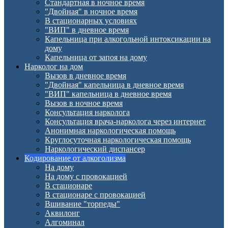
Стандартная в ночное время
"Двойная" в ночное время
В стационарных условиях
"ВИП" в дневное время
Капельница при алкогольной интоксикации на
дому
Капельница от запоя на дому
Нарколог на дом
Вызов в дневное время
"Двойная" капельница в дневное время
"ВИП" капельница в дневное время
Вызов в ночное время
Консультация нарколога
Консультация врача-нарколога через интернет
Анонимная наркологическая помощь
Круглосуточная наркологическая помощь
Наркологический диспансер
Кодирование от алкоголизма
На дому
На дому с провокацией
В стационаре
В стационаре с провокацией
Вшивание "торпеды"
Аквилонг
Алгоминал