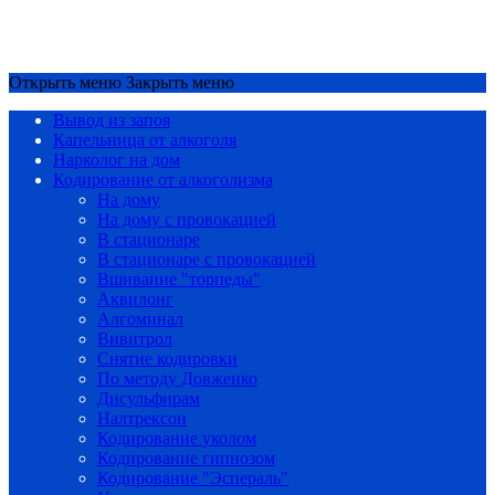
Срочный вызов
8(4852)33-44-03
Открыть меню
Закрыть меню
Вывод из запоя
Капельница от алкоголя
Нарколог на дом
Кодирование от алкоголизма
На дому
На дому с провокацией
В стационаре
В стационаре с провокацией
Вшивание "торпеды"
Аквилонг
Алгоминал
Вивитрол
Снятие кодировки
По методу Довженко
Дисульфирам
Налтрексон
Кодирование уколом
Кодирование гипнозом
Кодирование "Эспераль"