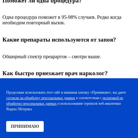
Поможет ли одна процедура?
Одна процедура поможет в 95-98% случаев. Редко когда
необходим повторный вызов.
Какие препараты используются от запоя?
Обширный спектр преарартов – смотри выше.
Как быстро приезжает врач нарколог?
Врачи приезжают максимально оперативно. Обычно в
Продолжая использовать этот сайт и нажимая кнопку «Принимаю», вы даете
течение часа. Но иногда дорожная обстановка (пробки в
согласие на обработку персональных данных
в соответствии с
политикой по
утренние и вечерние часы), удаленность пациента и большая
обработке персональных данных
и использование сервисов веб-аналитики
нагрузка (очередь) увеличивают время ожидания. В любом
Яндекс.Метрика
случае это всегда оговаривается. Мы НИКОГДА не подводим
пациентов и ВСЕГДА приезжаем если обещаем.
ПРИНИМАЮ
Что делать, если состояние пациента ухудшится?