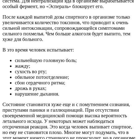
система. Для нейтрализации яда в организме вырабатывается
особый фермент, но «Эспераль» блокирует его.
После каждой выпитой дозы спиртного в организме только
увеличивается количество токсинов, что приводит к очень
сильной интоксикации, сопровождающейся симптомами
сильного похмелья. Чем больше алкоголя будет выпито, тем
хуже для больного.
В это время человек испытывает:
сильнейшую головную боль;
жажду;
сухость во рту;
обильное потоотделение;
сбои сердечного ритма;
дрожь в руках;
нарушение дыхания.
Состояние становится хуже еще и с помутнением сознания,
приступами паники и галлюцинаций. При отсутствии
своевременной медицинской помощи высока вероятность
летального исхода. У некоторых может наблюдаться
отсроченная реакция. Это когда человек выпивает спиртное,
но ему не становится плохо. Многие могут подумать, что в
этот момент ничего страшного не происходит, но в организме